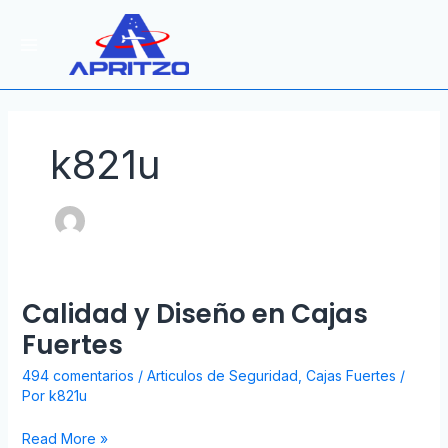
Ir
al
contenido
k821u
Calidad y Diseño en Cajas
Calidad
y
Fuertes
Diseño
494 comentarios
/
Articulos de Seguridad
,
Cajas Fuertes
/
en
Por
k821u
Cajas
Fuertes
Read More »