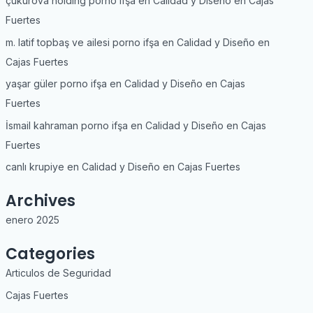
çukurova holding porno ifşa
en
Calidad y Diseño en Cajas
Fuertes
m. latif topbaş ve ailesi porno ifşa
en
Calidad y Diseño en
Cajas Fuertes
yaşar güler porno ifşa
en
Calidad y Diseño en Cajas
Fuertes
İsmail kahraman porno ifşa
en
Calidad y Diseño en Cajas
Fuertes
canlı krupiye
en
Calidad y Diseño en Cajas Fuertes
Archives
enero 2025
Categories
Articulos de Seguridad
Cajas Fuertes