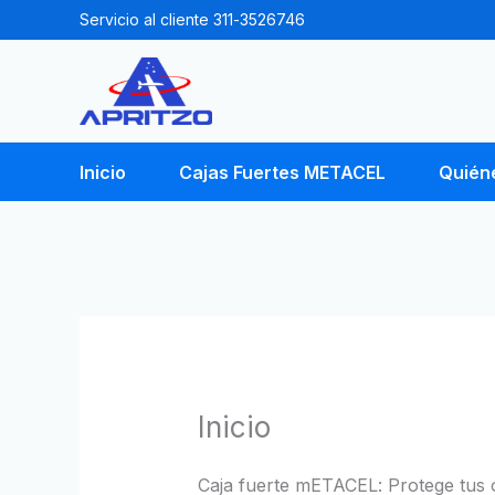
Ir
Servicio al cliente 311-3526746
al
contenido
Inicio
Cajas Fuertes METACEL
Quién
Inicio
Caja fuerte mETACEL: Protege tus o